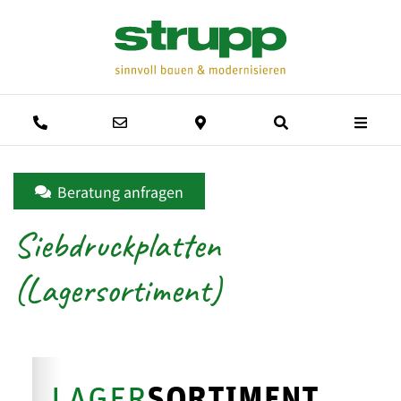
Men
Anrufen
E-Mail schreiben
Anfahrtsweg
Suche
Beratung anfragen
Siebdruckplatten
(Lagersortiment)