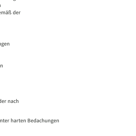
n
emäß der
ngen
en
der nach
 unter harten Bedachungen