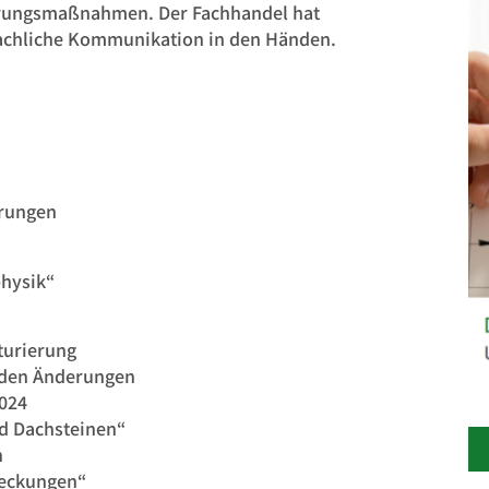
rungsmaßnahmen. Der Fachhandel hat
fachliche Kommunikation in den Händen.
erungen
physik“
turierung
 den Änderungen
024
d Dachsteinen“
n
eckungen“