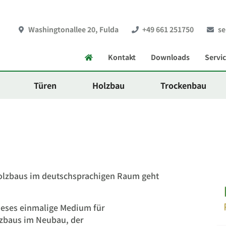
Washingtonallee 20, Fulda
+49 661 251750
se
Startseite
Kontakt
Downloads
Servi
Türen
Holzbau
Trockenbau
olzbaus im deutschsprachigen Raum geht
eses einmalige Medium für
zbaus im Neubau, der