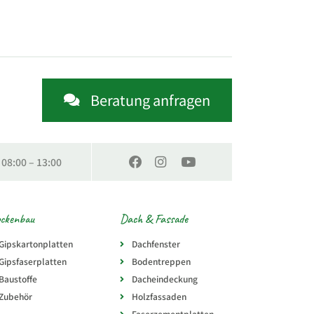
Beratung anfragen
: 08:00 – 13:00
ockenbau
Dach & Fassade
Gipskartonplatten
Dachfenster
Gipsfaserplatten
Bodentreppen
Baustoffe
Dacheindeckung
Zubehör
Holzfassaden
Faserzementplatten