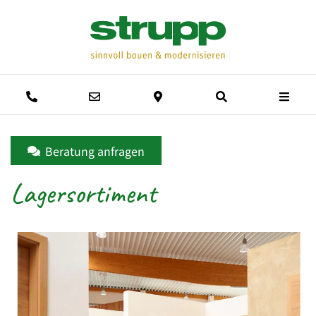
Men
Anrufen
E-Mail schreiben
Anfahrtsweg
Suche
Beratung anfragen
Lagersortiment