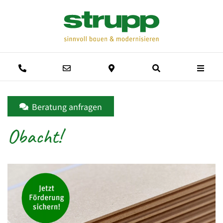
Men
Anrufen
E-Mail schreiben
Anfahrtsweg
Suche
Beratung anfragen
Obacht!